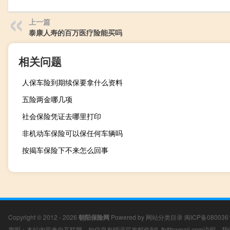
上一篇
泰康人寿的百万医疗险能买吗
相关问题
人保车险到期续保要拿什么资料
五险两金哪几项
社会保险凭证去哪里打印
非机动车保险可以保任何车辆吗
按揭车保险下不来怎么回事
Copyright © 2012 - 2026
朝阳保险网
Powered by
网站分类目录
闽ICP备080036
声明：本站内容来自互联网，如信息有错误可发邮件到f_fb#foxmail.com说明